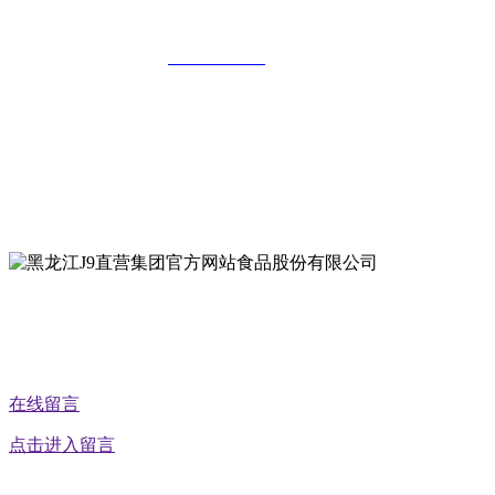
黑龙江J9直营集团官方网站食品股份有限
全国统一客服热线：
18903658751
地址：哈尔滨南岗区红旗满族乡科技园区
地址：双城经济技术开发区娃哈哈路6号
地址：黑龙江萝北县宝泉岭二九0公路一号
地址：黑龙江省延寿县工业园区北泰山路5号
在线留言
点击进入留言