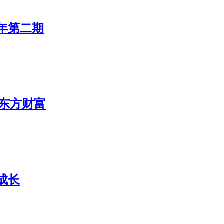
年第二期
—东方财富
成长