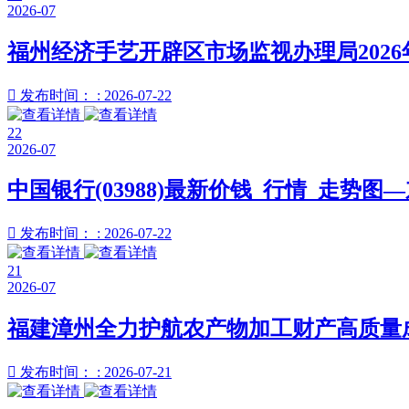
2026-07
福州经济手艺开辟区市场监视办理局2026

发布时间： : 2026-07-22
22
2026-07
中国银行(03988)最新价钱_行情_走势图

发布时间： : 2026-07-22
21
2026-07
福建漳州全力护航农产物加工财产高质量

发布时间： : 2026-07-21