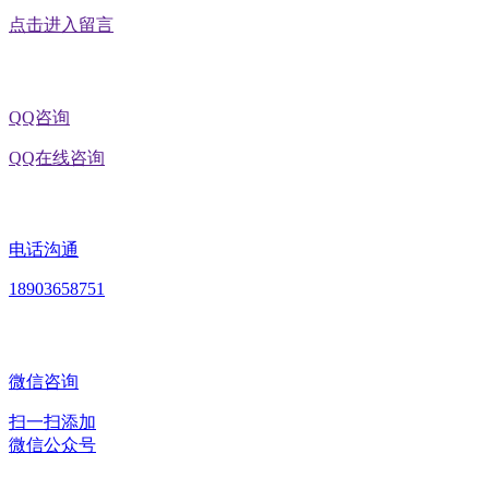
点击进入留言
QQ咨询
QQ在线咨询
电话沟通
18903658751
微信咨询
扫一扫添加
微信公众号