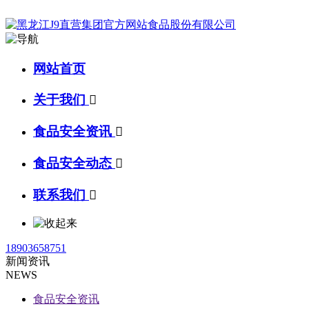
网站首页
关于我们

食品安全资讯

食品安全动态

联系我们

18903658751
新闻资讯
NEWS
食品安全资讯