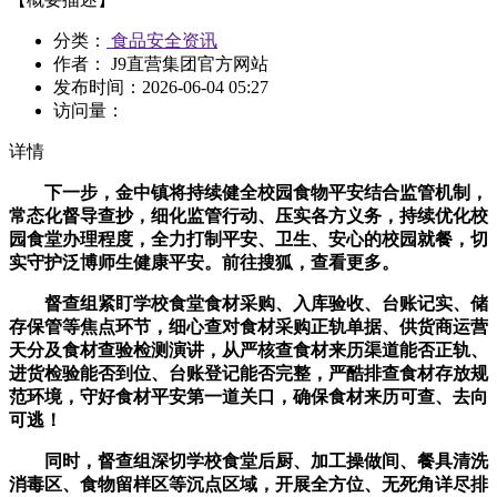
分类：
食品安全资讯
作者： J9直营集团官方网站
发布时间：
2026-06-04 05:27
访问量：
详情
下一步，金中镇将持续健全校园食物平安结合监管机制，
常态化督导查抄，细化监管行动、压实各方义务，持续优化校
园食堂办理程度，全力打制平安、卫生、安心的校园就餐，切
实守护泛博师生健康平安。前往搜狐，查看更多。
督查组紧盯学校食堂食材采购、入库验收、台账记实、储
存保管等焦点环节，细心查对食材采购正轨单据、供货商运营
天分及食材查验检测演讲，从严核查食材来历渠道能否正轨、
进货检验能否到位、台账登记能否完整，严酷排查食材存放规
范环境，守好食材平安第一道关口，确保食材来历可查、去向
可逃！
同时，督查组深切学校食堂后厨、加工操做间、餐具清洗
消毒区、食物留样区等沉点区域，开展全方位、无死角详尽排