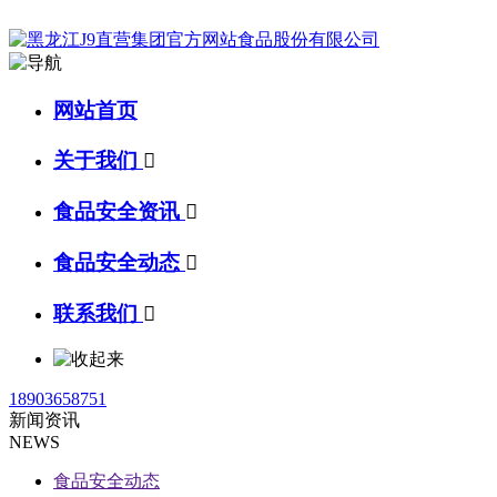
网站首页
关于我们

食品安全资讯

食品安全动态

联系我们

18903658751
新闻资讯
NEWS
食品安全动态