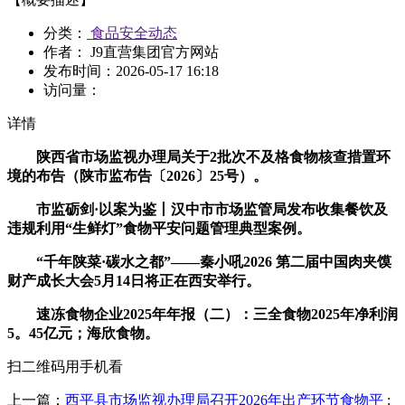
分类：
食品安全动态
作者： J9直营集团官方网站
发布时间：
2026-05-17 16:18
访问量：
详情
陕西省市场监视办理局关于2批次不及格食物核查措置环
境的布告（陕市监布告〔2026〕25号）。
市监砺剑·以案为鉴丨汉中市市场监管局发布收集餐饮及
违规利用“生鲜灯”食物平安问题管理典型案例。
“千年陕菜·碳水之都”——秦小吼2026 第二届中国肉夹馍
财产成长大会5月14日将正在西安举行。
速冻食物企业2025年年报（二）：三全食物2025年净利润
5。45亿元；海欣食物。
扫二维码用手机看
上一篇：
西平县市场监视办理局召开2026年出产环节食物平
: