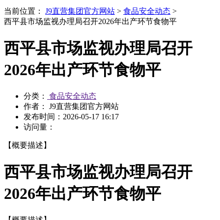
当前位置：
J9直营集团官方网站
>
食品安全动态
>
西平县市场监视办理局召开2026年出产环节食物平
西平县市场监视办理局召开
2026年出产环节食物平
分类：
食品安全动态
作者： J9直营集团官方网站
发布时间：
2026-05-17 16:17
访问量：
【概要描述】
西平县市场监视办理局召开
2026年出产环节食物平
【概要描述】