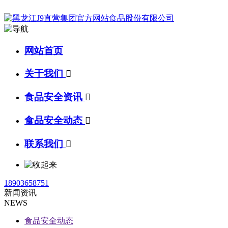
网站首页
关于我们

食品安全资讯

食品安全动态

联系我们

18903658751
新闻资讯
NEWS
食品安全动态