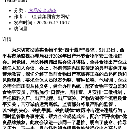
分类：
食品安全动态
作者： J9直营集团官方网站
发布时间：
2026-05-17 16:17
访问量：
详情
为深切贯彻落实食物平安“四个最严”要求，5月13日，西
平县市场监视办理局召开2026年出产环节食物平安工做推进
会。局党组、局长孙凯伟出席会议并讲话，全县食物出产企业
担任人加入会议。会上，孙凯伟连系国度传递的典型案例开展
警示教育，深切分解了当前食物出产范畴存正在的凸起问题和
风险现患，要求全体人员以案为鉴、警钟长鸣。他强调，企业
必需全面压实从体义务，健全办理系统，配齐食物平安总监和
食物平安员，严酷施行“日管控、周排查、月安排”工做机制，
严把原料入厂、出产过程、出厂查验、产物逃溯等全流程质量
平安关，苦守诚信运营底线。监管部分将最严酷的监管，
以“铁的决心、铁的手腕、铁的规律”峻厉冲击违法违规行为，
同时监管取办事并沉，帮力企业规范成长，配合“西平食物”优
良品牌抽象。此次会议进一步同一了思惟、明白了使命、传导
了压力。下一步，县市场监视办理局将持续强化出产环节监