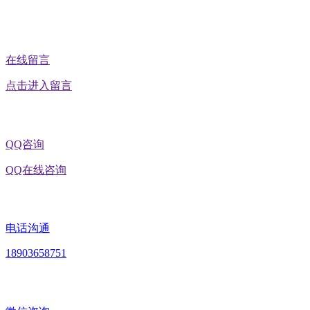
在线留言
点击进入留言
QQ咨询
QQ在线咨询
电话沟通
18903658751