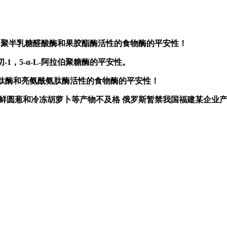
切多聚半乳糖醛酸酶和果胶酯酶活性的食物酶的平安性！
，5-α-L-阿拉伯聚糖酶的平安性。
内肽酶和亮氨酰氨肽酶活性的食物酶的平安性！
生鲜圆葱和冷冻胡萝卜等产物不及格 俄罗斯暂禁我国福建某企业