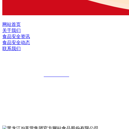
网站首页
关于我们
食品安全资讯
食品安全动态
联系我们
黑龙江J9直营集团官方网站食品股份有限
全国统一客服热线：
18903658751
地址：哈尔滨南岗区红旗满族乡科技园区
地址：双城经济技术开发区娃哈哈路6号
地址：黑龙江萝北县宝泉岭二九0公路一号
地址：黑龙江省延寿县工业园区北泰山路5号