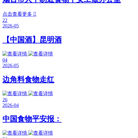
点击查看更多

22
2026-05
【中国酒】昆明酒
04
2026-05
边角料食物走红
26
2026-04
中国食物平安报：