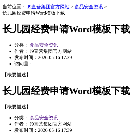
当前位置：
J9直营集团官方网站
>
食品安全资讯
>
长儿园经费申请Word模板下载
长儿园经费申请Word模板下载
分类：
食品安全资讯
作者： J9直营集团官方网站
发布时间：
2026-05-16 17:39
访问量：
【概要描述】
长儿园经费申请Word模板下载
【概要描述】
分类：
食品安全资讯
作者： J9直营集团官方网站
发布时间：
2026-05-16 17:39