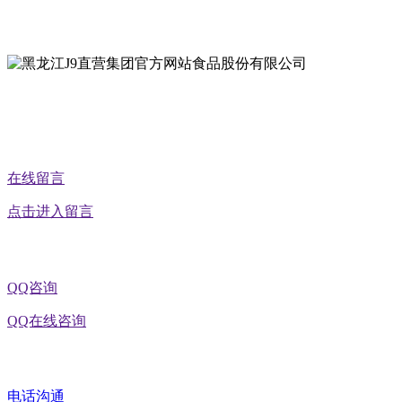
地址：黑龙江省延寿县工业园区北泰山路5号
公众号二维码
在线留言
点击进入留言
QQ咨询
QQ在线咨询
电话沟通