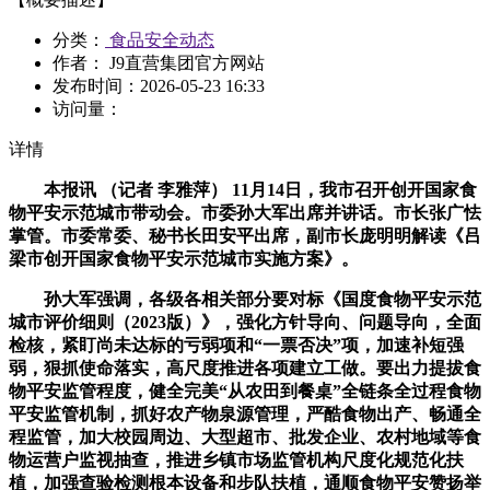
分类：
食品安全动态
作者： J9直营集团官方网站
发布时间：
2026-05-23 16:33
访问量：
详情
本报讯 （记者 李雅萍） 11月14日，我市召开创开国家食
物平安示范城市带动会。市委孙大军出席并讲话。市长张广怯
掌管。市委常委、秘书长田安平出席，副市长庞明明解读《吕
梁市创开国家食物平安示范城市实施方案》。
孙大军强调，各级各相关部分要对标《国度食物平安示范
城市评价细则（2023版）》，强化方针导向、问题导向，全面
检核，紧盯尚未达标的亏弱项和“一票否决”项，加速补短强
弱，狠抓使命落实，高尺度推进各项建立工做。要出力提拔食
物平安监管程度，健全完美“从农田到餐桌”全链条全过程食物
平安监管机制，抓好农产物泉源管理，严酷食物出产、畅通全
程监管，加大校园周边、大型超市、批发企业、农村地域等食
物运营户监视抽查，推进乡镇市场监管机构尺度化规范化扶
植，加强查验检测根本设备和步队扶植，通顺食物平安赞扬举