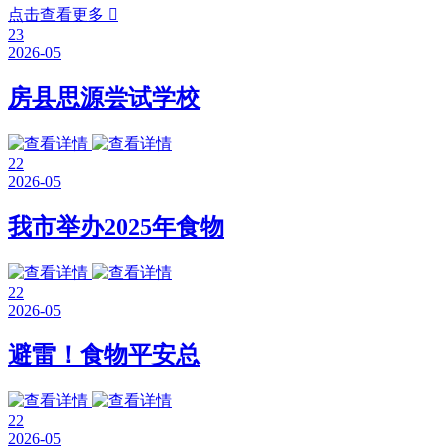
点击查看更多

23
2026-05
房县思源尝试学校
22
2026-05
我市举办2025年食物
22
2026-05
避雷！食物平安总
22
2026-05