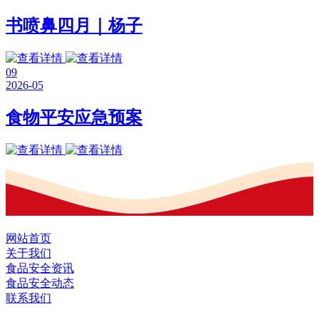
书喷鼻四月｜杨子
09
2026-05
食物平安应急预案
网站首页
关于我们
食品安全资讯
食品安全动态
联系我们