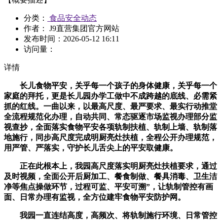
分类：
食品安全动态
作者： J9直营集团官方网站
发布时间：
2026-05-12 16:11
访问量：
详情
长儿食物平安，关乎每一个孩子的身体健康，关乎每一个
家庭的拜托，更是长儿园办学工做中不成跨越的底线、必需紧
抓的红线。一曲以来，以最高尺度、最严要求、最实行动推堂
全流程规范化办理，自动共同、常态驱逐市场监视办理部分监
视查抄，全面落实食物平安各项轨制扶植、轨制上墙、轨制落
地施行，同步高尺度完成明厨亮灶扶植，全程公开办理规范，
用严管、严落实，守护长儿舌尖上的平安取健康。
正在此根本上，我园高尺度落实明厨亮灶扶植要求，通过
及时视频，全面公开后厨加工、餐食制做、餐具消毒、卫生洁
净等焦点操做环节，过程可监、平安可溯”，让轨制管控有画
面、日常办理有监视，全方位建牢食物平安防护网。
我园一直连结高度，高频次、将轨制施行环境、日常管控